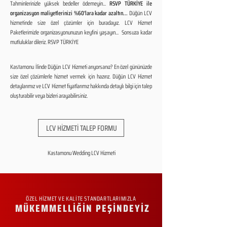
Tahminlerinizle yüksek bedeller ödemeyin...
RSVP TÜRKİYE ile
organizasyon maliyetlerinizi %60'lara kadar azaltın...
Düğün LCV
hizmetinde size özel çözümler için buradayız. LCV Hizmet
Paketlerimizle organizasyonunuzun keyfini yaşayın... Sonsuza kadar
mutluluklar dileriz. RSVP TÜRKİYE
Kastamonu İlinde Düğün LCV Hizmeti arıyorsanız? En özel gününüzde
size özel çözümlerle hizmet vermek için hazırız. Düğün LCV Hizmet
detaylarımız ve LCV Hizmet fiyatlarımız hakkında detaylı bilgi için talep
oluşturabilir veya bizleri arayabilirsiniz.
LCV HİZMETİ TALEP FORMU
Kastamonu Wedding LCV Hizmeti
ÖZEL HİZMET VE KALİTE STANDARTLARIMIZLA
MÜKEMMELLİĞİN PEŞİNDEYİZ