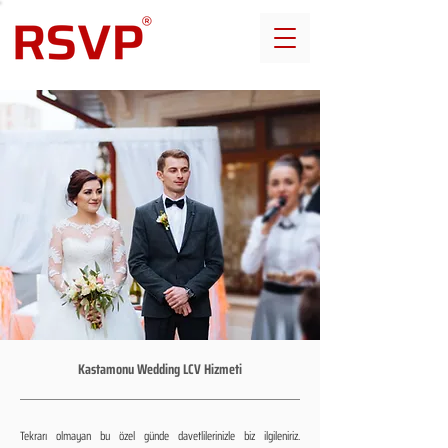
Kastamonu Wedding LCV Hizmeti
Tekrarı olmayan bu özel günde davetlilerinizle biz ilgileniriz.