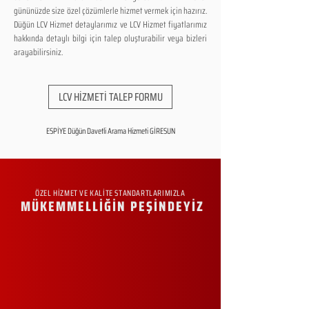
gününüzde size özel çözümlerle hizmet vermek için hazırız.
Düğün LCV Hizmet detaylarımız ve LCV Hizmet fiyatlarımız
hakkında detaylı bilgi için talep oluşturabilir veya bizleri
arayabilirsiniz.
LCV HİZMETİ TALEP FORMU
ESPİYE Düğün Davetli Arama Hizmeti GİRESUN
ÖZEL HİZMET VE KALİTE STANDARTLARIMIZLA
MÜKEMMELLİĞİN PEŞİNDEYİZ