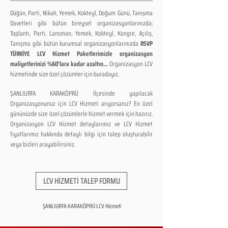
Düğün, Parti, Nikah, Yemek, Kokteyl, Doğum Günü, Tanışma
Davetleri gibi bütün bireysel organizasyonlarınızda;
Toplantı, Parti, Lansman, Yemek, Kokteyl, Kongre, Açılış,
Tanışma gibi bütün kurumsal organizasyonlarınızda
RSVP
TÜRKİYE LCV Hizmet Paketlerimizle organizasyon
maliyetlerinizi %60'lara kadar azaltın...
Organizasyon LCV
hizmetinde size özel çözümler için buradayız.
ŞANLIURFA KARAKÖPRÜ İlçesinde yapılacak
Organizasyonunuz için LCV Hizmeti arıyorsanız? En özel
gününüzde size özel çözümlerle hizmet vermek için hazırız.
Organizasyon LCV Hizmet detaylarımız ve LCV Hizmet
fiyatlarımız hakkında detaylı bilgi için talep oluşturabilir
veya bizleri arayabilirsiniz.
LCV HİZMETİ TALEP FORMU
ŞANLIURFA KARAKÖPRÜ LCV Hizmeti