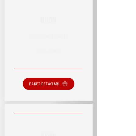
DUON
RSVP HİZMET PAKETİ
SINIRLI HİZMET
PAKET DETAYLARI
EKON