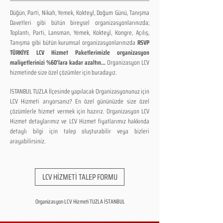
Düğün, Parti, Nikah, Yemek, Kokteyl, Doğum Günü, Tanışma
Davetleri gibi bütün bireysel organizasyonlarınızda;
Toplantı, Parti, Lansman, Yemek, Kokteyl, Kongre, Açılış,
Tanışma gibi bütün kurumsal organizasyonlarınızda
RSVP
TÜRKİYE LCV Hizmet Paketlerimizle organizasyon
maliyetlerinizi %60'lara kadar azaltın...
Organizasyon LCV
hizmetinde size özel çözümler için buradayız.
İSTANBUL TUZLA İlçesinde yapılacak Organizasyonunuz için
LCV Hizmeti arıyorsanız? En özel gününüzde size özel
çözümlerle hizmet vermek için hazırız. Organizasyon LCV
Hizmet detaylarımız ve LCV Hizmet fiyatlarımız hakkında
detaylı bilgi için talep oluşturabilir veya bizleri
arayabilirsiniz.
LCV HİZMETİ TALEP FORMU
Organizasyon LCV Hizmeti TUZLA İSTANBUL