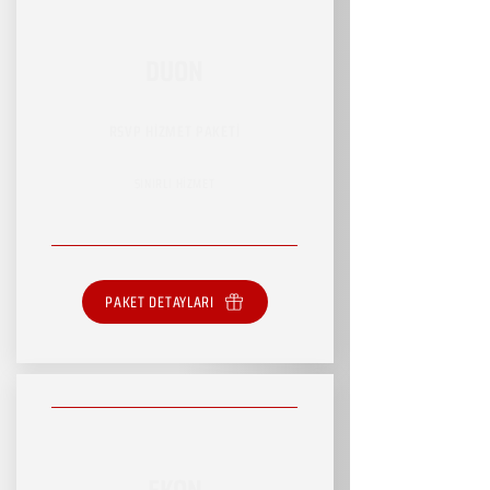
DUON
RSVP HİZMET PAKETİ
SINIRLI HİZMET
PAKET DETAYLARI
EKON