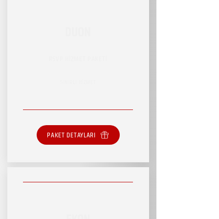
DUON
RSVP HİZMET PAKETİ
SINIRLI HİZMET
PAKET DETAYLARI
EKON