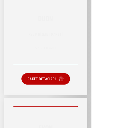
DUON
RSVP HİZMET PAKETİ
SINIRLI HİZMET
PAKET DETAYLARI
EKON