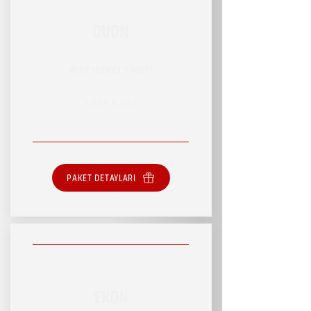
DUON
RSVP HİZMET PAKETİ
SINIRLI HİZMET
PAKET DETAYLARI
EKON