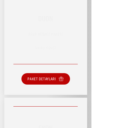
DUON
RSVP HİZMET PAKETİ
SINIRLI HİZMET
PAKET DETAYLARI
EKON