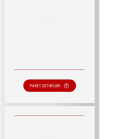
DUON
RSVP HİZMET PAKETİ
SINIRLI HİZMET
PAKET DETAYLARI
EKON