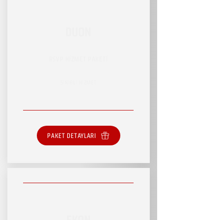
DUON
RSVP HİZMET PAKETİ
SINIRLI HİZMET
PAKET DETAYLARI
EKON