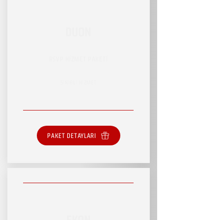
DUON
RSVP HİZMET PAKETİ
SINIRLI HİZMET
PAKET DETAYLARI
EKON