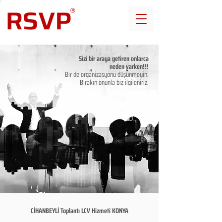
Sizi bir araya getiren onlarca
neden varken!!!
Bir de organizasyonu düşünmeyin.
Bırakın onunla biz ilgileniriz.
CİHANBEYLİ Toplantı LCV Hizmeti KONYA