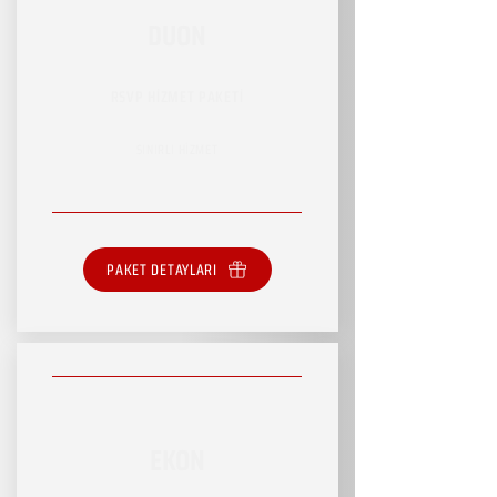
DUON
RSVP HİZMET PAKETİ
SINIRLI HİZMET
PAKET DETAYLARI
EKON