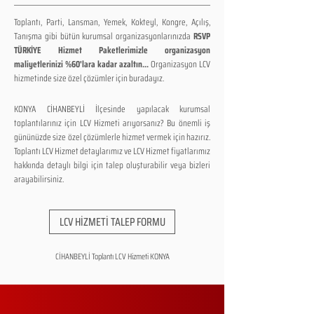
Toplantı, Parti, Lansman, Yemek, Kokteyl, Kongre, Açılış,
Tanışma gibi bütün kurumsal organizasyonlarınızda
RSVP
TÜRKİYE Hizmet Paketlerimizle organizasyon
maliyetlerinizi %60'lara kadar azaltın...
Organizasyon LCV
hizmetinde size özel çözümler için buradayız.
KONYA CİHANBEYLİ İlçesinde yapılacak kurumsal
toplantılarınız için LCV Hizmeti arıyorsanız? Bu önemli iş
gününüzde size özel çözümlerle hizmet vermek için hazırız.
Toplantı LCV Hizmet detaylarımız ve LCV Hizmet fiyatlarımız
hakkında detaylı bilgi için talep oluşturabilir veya bizleri
arayabilirsiniz.
LCV HİZMETİ TALEP FORMU
CİHANBEYLİ Toplantı LCV Hizmeti KONYA