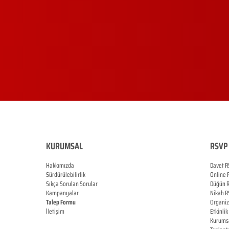
KURUMSAL
RSVP 
Hakkımızda
Davet R
Sürdürülebilirlik
Online
Sıkça Sorulan Sorular
Düğün
Kampanyalar
Nikah
R
Talep Formu
Organi
İletişim
Etkinlik
Blog
Kurums