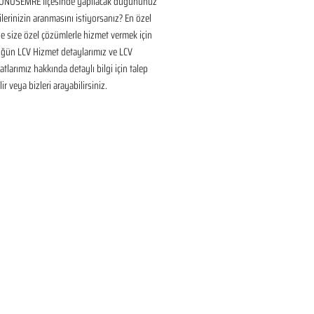
NUSEMRE İlçesinde yapılacak düğününüz 
ilerinizin aranmasını istiyorsanız? En özel 
 size özel çözümlerle hizmet vermek için 
üğün LCV Hizmet detaylarımız ve LCV 
tlarımız hakkında detaylı bilgi için talep 
ir veya bizleri arayabilirsiniz.