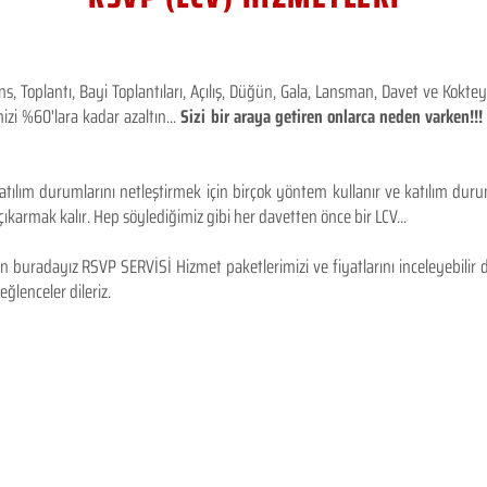
 Toplantı, Bayi Toplantıları, Açılış, Düğün, Gala, Lansman, Davet ve Kokt
izi %60'lara kadar azaltın...
Sizi bir araya getiren onlarca neden varken!
tılım durumlarını netleştirmek için birçok yöntem kullanır ve katılım durum
karmak kalır. Hep söylediğimiz gibi her davetten önce bir LCV...
 buradayız RSVP SERVİSİ Hizmet paketlerimizi ve fiyatlarını inceleyebilir d
 eğlenceler dileriz.