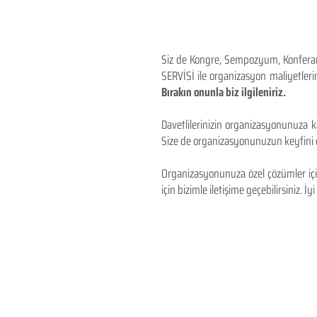
Siz de Kongre, Sempozyum, Konferans,
SERVİSİ ile organizasyon maliyetlerin
Bırakın onunla biz ilgileniriz.
Davetlilerinizin organizasyonunuza ka
Size de organizasyonunuzun keyfini çı
Organizasyonunuza özel çözümler için
için bizimle iletişime geçebilirsiniz. İyi