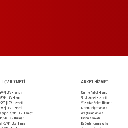
| LCV HİZMETİ
ANKET HİZMETİ
SVP | LCV Hizmeti
Online Anket Hizmeti
RSVP |
LCV Hizmeti
Sesli Anket Hizmeti
RSVP |
LCV Hizmeti
Yüz Yüze Anket Hizmeti
SVP |
LCV Hizmeti
Memnuniyet Anketi
zasyon
RSVP |
LCV Hizmeti
Araştırma Anketi
RSVP |
LCV Hizmeti
Hizmet Anketi
al
RSVP |
LCV Hizmeti
Değerlendirme Anketi