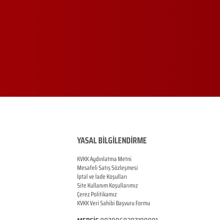
YASAL BİLGİLENDİRME
KVKK Aydınlatma Metni
Mesafeli Satış Sözleşmesi
İptal ve İade Koşulları
Site Kullanım Koşullarımız
Çerez Politikamız
KVKK Veri Sahibi Başvuru Formu