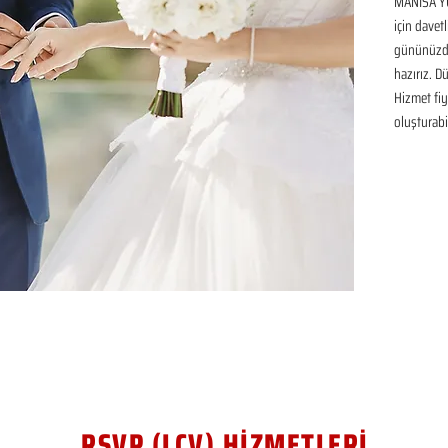
MANİSA YU
için davetl
gününüzde
hazırız. D
Hizmet fiya
oluşturabil
RSVP (LCV) HİZMETLERİ