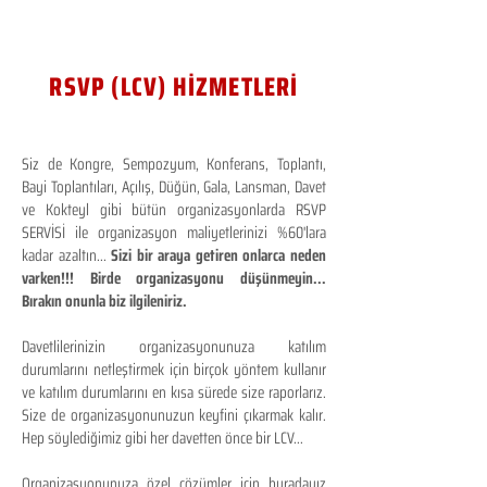
RSVP (LCV) HİZMETLERİ
Siz de Kongre, Sempozyum, Konferans, Toplantı,
Bayi Toplantıları, Açılış, Düğün, Gala, Lansman, Davet
ve Kokteyl gibi bütün organizasyonlarda RSVP
SERVİSİ ile organizasyon maliyetlerinizi %60'lara
kadar azaltın...
Sizi bir araya getiren onlarca neden
varken!!! Birde organizasyonu düşünmeyin...
Bırakın onunla biz ilgileniriz.
Davetlilerinizin organizasyonunuza katılım
durumlarını netleştirmek için birçok yöntem kullanır
ve katılım durumlarını en kısa sürede size raporlarız.
Size de organizasyonunuzun keyfini çıkarmak kalır.
Hep söylediğimiz gibi her davetten önce bir LCV...
Organizasyonunuza özel çözümler için buradayız