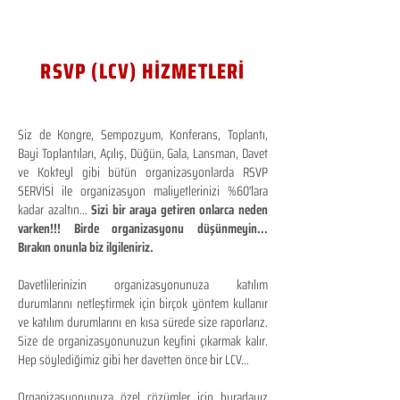
RSVP (LCV) HİZMETLERİ
Siz de Kongre, Sempozyum, Konferans, Toplantı,
Bayi Toplantıları, Açılış, Düğün, Gala, Lansman, Davet
ve Kokteyl gibi bütün organizasyonlarda RSVP
SERVİSİ ile organizasyon maliyetlerinizi %60'lara
kadar azaltın...
Sizi bir araya getiren onlarca neden
varken!!! Birde organizasyonu düşünmeyin...
Bırakın onunla biz ilgileniriz.
Davetlilerinizin organizasyonunuza katılım
durumlarını netleştirmek için birçok yöntem kullanır
ve katılım durumlarını en kısa sürede size raporlarız.
Size de organizasyonunuzun keyfini çıkarmak kalır.
Hep söylediğimiz gibi her davetten önce bir LCV...
Organizasyonunuza özel çözümler için buradayız