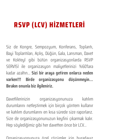
RSVP (LCV) HİZMETLERİ
Siz de Kongre, Sempozyum, Konferans, Toplantı,
Bayi Toplantıları, Açılış, Düğün, Gala, Lansman, Davet
ve Kokteyl gibi bütün organizasyonlarda RSVP
SERVİSİ ile organizasyon maliyetlerinizi %60'lara
kadar azaltın...
Sizi bir araya getiren onlarca neden
varken!!! Birde organizasyonu düşünmeyin...
Bırakın onunla biz ilgileniriz.
Davetlilerinizin organizasyonunuza katılım
durumlarını netleştirmek için birçok yöntem kullanır
ve katılım durumlarını en kısa sürede size raporlarız.
Size de organizasyonunuzun keyfini çıkarmak kalır.
Hep söylediğimiz gibi her davetten önce bir LCV...
Organizasyonunuza özel çözümler için buradayız