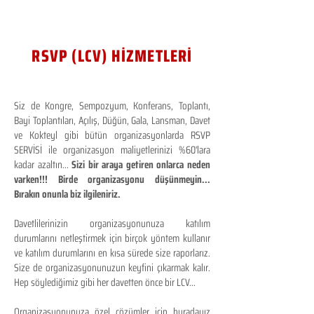
RSVP (LCV) HİZMETLERİ
Siz de Kongre, Sempozyum, Konferans, Toplantı,
Bayi Toplantıları, Açılış, Düğün, Gala, Lansman, Davet
ve Kokteyl gibi bütün organizasyonlarda RSVP
SERVİSİ ile organizasyon maliyetlerinizi %60'lara
kadar azaltın...
Sizi bir araya getiren onlarca neden
varken!!! Birde organizasyonu düşünmeyin...
Bırakın onunla biz ilgileniriz.
Davetlilerinizin organizasyonunuza katılım
durumlarını netleştirmek için birçok yöntem kullanır
ve katılım durumlarını en kısa sürede size raporlarız.
Size de organizasyonunuzun keyfini çıkarmak kalır.
Hep söylediğimiz gibi her davetten önce bir LCV...
Organizasyonunuza özel çözümler için buradayız