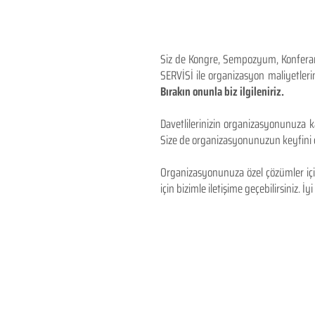
Siz de Kongre, Sempozyum, Konferans,
SERVİSİ ile organizasyon maliyetlerin
Bırakın onunla biz ilgileniriz.
Davetlilerinizin organizasyonunuza ka
Size de organizasyonunuzun keyfini çı
Organizasyonunuza özel çözümler için
için bizimle iletişime geçebilirsiniz. İyi