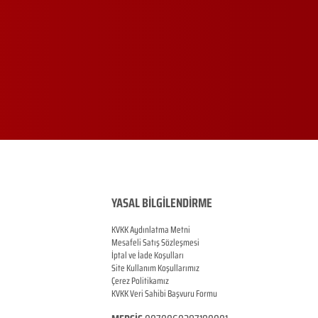
YASAL BİLGİLENDİRME
KVKK Aydınlatma Metni
Mesafeli Satış Sözleşmesi
İptal ve İade Koşulları
Site Kullanım Koşullarımız
Çerez Politikamız
KVKK Veri Sahibi Başvuru Formu