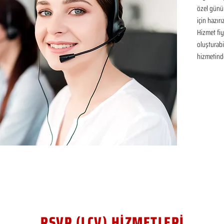
özel günü
için hazır
Hizmet fiya
oluşturabil
hizmetinde
RSVP (LCV) HİZMETLERİ