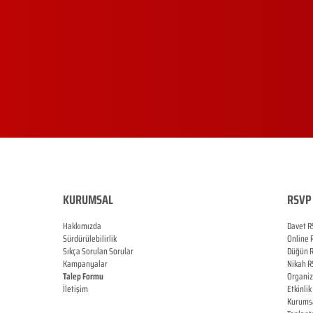
KURUMSAL
RSVP 
Hakkımızda
Davet R
Sürdürülebilirlik
Online
Sıkça Sorulan Sorular
Düğün
Kampanyalar
Nikah
R
Talep Formu
Organi
İletişim
Etkinlik
Blog
Kurums