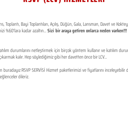
 Toplantı, Bayi Toplantıları, Açılış, Düğün, Gala, Lansman, Davet ve Kokt
izi %60'lara kadar azaltın...
Sizi bir araya getiren onlarca neden varken!
tılım durumlarını netleştirmek için birçok yöntem kullanır ve katılım durum
karmak kalır. Hep söylediğimiz gibi her davetten önce bir LCV...
 buradayız RSVP SERVİSİ Hizmet paketlerimizi ve fiyatlarını inceleyebilir d
 eğlenceler dileriz.