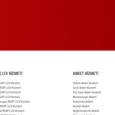
| LCV HİZMETİ
ANKET HİZMETİ
SVP | LCV Hizmeti
Online Anket Hizmeti
RSVP |
LCV Hizmeti
Sesli Anket Hizmeti
RSVP |
LCV Hizmeti
Yüz Yüze Anket Hizmeti
SVP |
LCV Hizmeti
Memnuniyet Anketi
zasyon
RSVP |
LCV Hizmeti
Araştırma Anketi
RSVP |
LCV Hizmeti
Hizmet Anketi
al
RSVP |
LCV Hizmeti
Değerlendirme Anketi