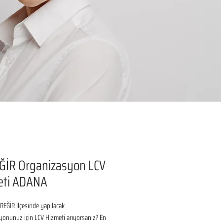
ĞİR Organizasyon LCV
eti ADANA
EĞİR İlçesinde yapılacak 
onunuz için LCV Hizmeti arıyorsanız? En 