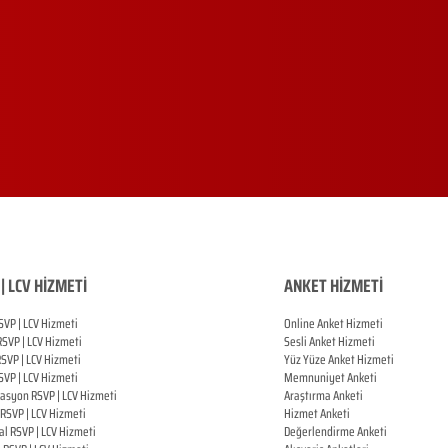
| LCV HİZMETİ
ANKET HİZMETİ
SVP | LCV Hizmeti
Online Anket Hizmeti
RSVP |
LCV Hizmeti
Sesli Anket Hizmeti
RSVP |
LCV Hizmeti
Yüz Yüze Anket Hizmeti
SVP |
LCV Hizmeti
Memnuniyet Anketi
zasyon
RSVP |
LCV Hizmeti
Araştırma Anketi
RSVP |
LCV Hizmeti
Hizmet Anketi
al
RSVP |
LCV Hizmeti
Değerlendirme Anketi