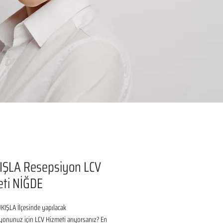
IŞLA Resepsiyon LCV
ti NİĞDE
IŞLA İlçesinde yapılacak 
onunuz için LCV Hizmeti arıyorsanız? En 