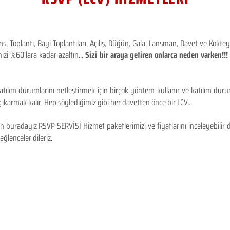
 Toplantı, Bayi Toplantıları, Açılış, Düğün, Gala, Lansman, Davet ve Kokt
izi %60'lara kadar azaltın...
Sizi bir araya getiren onlarca neden varken!
tılım durumlarını netleştirmek için birçok yöntem kullanır ve katılım durum
karmak kalır. Hep söylediğimiz gibi her davetten önce bir LCV...
 buradayız RSVP SERVİSİ Hizmet paketlerimizi ve fiyatlarını inceleyebilir d
 eğlenceler dileriz.