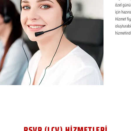
özel günü
için hazır
Hizmet fiya
oluşturabil
hizmetinde
RSVP (LCV) HİZMETLERİ