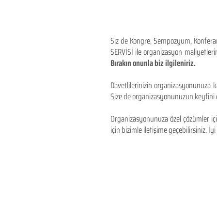
Siz de Kongre, Sempozyum, Konferans,
SERVİSİ ile organizasyon maliyetlerin
Bırakın onunla biz ilgileniriz.
Davetlilerinizin organizasyonunuza ka
Size de organizasyonunuzun keyfini çı
Organizasyonunuza özel çözümler için
için bizimle iletişime geçebilirsiniz. İyi