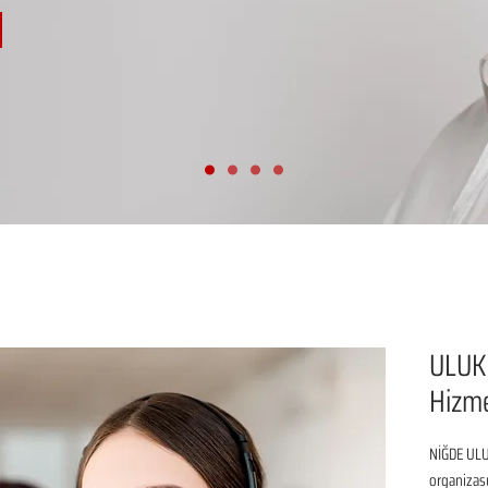
ULUK
Hizme
NİĞDE ULUK
organizasy