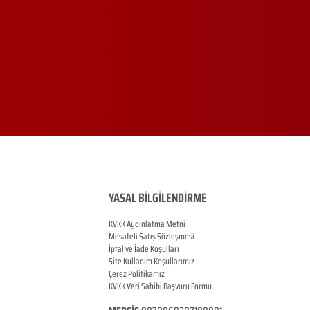
YASAL BİLGİLENDİRME
KVKK Aydınlatma Metni
Mesafeli Satış Sözleşmesi
İptal ve İade Koşulları
Site Kullanım Koşullarımız
Çerez Politikamız
KVKK Veri Sahibi Başvuru Formu