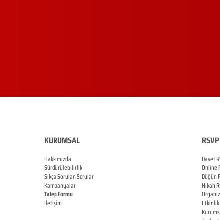
KURUMSAL
RSVP 
Hakkımızda
Davet R
Sürdürülebilirlik
Online
Sıkça Sorulan Sorular
Düğün
Kampanyalar
Nikah
R
Talep Formu
Organi
İletişim
Etkinlik
Blog
Kurums