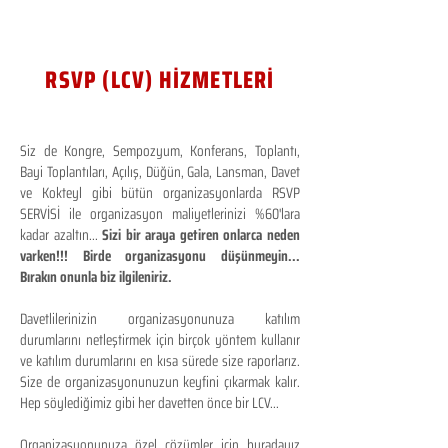
RSVP (LCV) HİZMETLERİ
Siz de Kongre, Sempozyum, Konferans, Toplantı,
Bayi Toplantıları, Açılış, Düğün, Gala, Lansman, Davet
ve Kokteyl gibi bütün organizasyonlarda RSVP
SERVİSİ ile organizasyon maliyetlerinizi %60'lara
kadar azaltın...
Sizi bir araya getiren onlarca neden
varken!!! Birde organizasyonu düşünmeyin...
Bırakın onunla biz ilgileniriz.
Davetlilerinizin organizasyonunuza katılım
durumlarını netleştirmek için birçok yöntem kullanır
ve katılım durumlarını en kısa sürede size raporlarız.
Size de organizasyonunuzun keyfini çıkarmak kalır.
Hep söylediğimiz gibi her davetten önce bir LCV...
Organizasyonunuza özel çözümler için buradayız