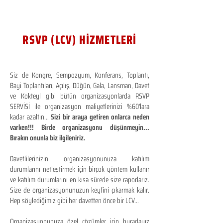
RSVP (LCV) HİZMETLERİ
Siz de Kongre, Sempozyum, Konferans, Toplantı,
Bayi Toplantıları, Açılış, Düğün, Gala, Lansman, Davet
ve Kokteyl gibi bütün organizasyonlarda RSVP
SERVİSİ ile organizasyon maliyetlerinizi %60'lara
kadar azaltın...
Sizi bir araya getiren onlarca neden
varken!!! Birde organizasyonu düşünmeyin...
Bırakın onunla biz ilgileniriz.
Davetlilerinizin organizasyonunuza katılım
durumlarını netleştirmek için birçok yöntem kullanır
ve katılım durumlarını en kısa sürede size raporlarız.
Size de organizasyonunuzun keyfini çıkarmak kalır.
Hep söylediğimiz gibi her davetten önce bir LCV...
Organizasyonunuza özel çözümler için buradayız