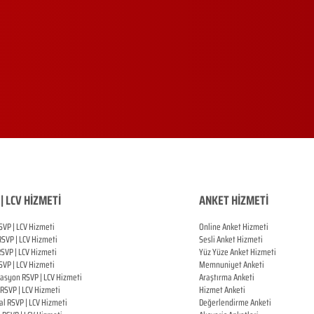
| LCV HİZMETİ
ANKET HİZMETİ
SVP | LCV Hizmeti
Online Anket Hizmeti
RSVP |
LCV Hizmeti
Sesli Anket Hizmeti
RSVP |
LCV Hizmeti
Yüz Yüze Anket Hizmeti
SVP |
LCV Hizmeti
Memnuniyet Anketi
zasyon
RSVP |
LCV Hizmeti
Araştırma Anketi
RSVP |
LCV Hizmeti
Hizmet Anketi
al
RSVP |
LCV Hizmeti
Değerlendirme Anketi