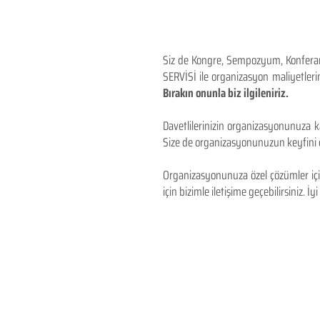
Siz de Kongre, Sempozyum, Konferans,
SERVİSİ ile organizasyon maliyetlerin
Bırakın onunla biz ilgileniriz.
Davetlilerinizin organizasyonunuza ka
Size de organizasyonunuzun keyfini çı
Organizasyonunuza özel çözümler için
için bizimle iletişime geçebilirsiniz. İyi