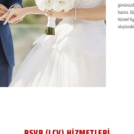
gününüzde
hazırız. D
Hizmet fiya
oluşturabil
RSVP (LCV) HİZMETLERİ