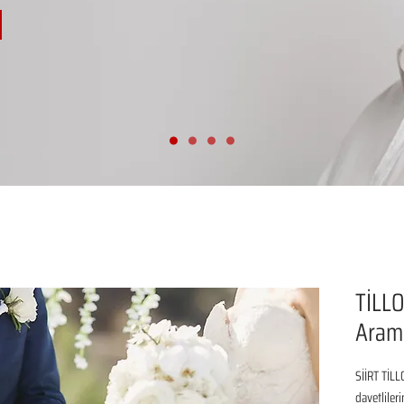
TİLLO
Arama
SİİRT TİLL
davetliler