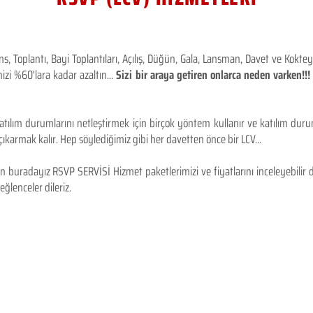
 Toplantı, Bayi Toplantıları, Açılış, Düğün, Gala, Lansman, Davet ve Kokt
izi %60'lara kadar azaltın...
Sizi bir araya getiren onlarca neden varken!
tılım durumlarını netleştirmek için birçok yöntem kullanır ve katılım durum
karmak kalır. Hep söylediğimiz gibi her davetten önce bir LCV...
 buradayız RSVP SERVİSİ Hizmet paketlerimizi ve fiyatlarını inceleyebilir d
 eğlenceler dileriz.