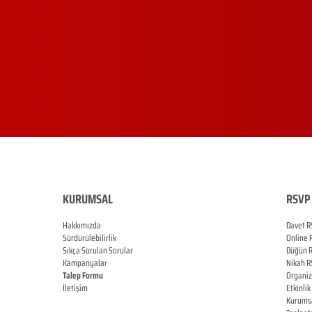
KURUMSAL
RSVP 
Hakkımızda
Davet R
Sürdürülebilirlik
Online
Sıkça Sorulan Sorular
Düğün
Kampanyalar
Nikah
R
Talep Formu
Organi
İletişim
Etkinlik
Blog
Kurums