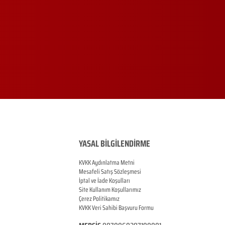
YASAL BİLGİLENDİRME
KVKK Aydınlatma Metni
Mesafeli Satış Sözleşmesi
İptal ve İade Koşulları
Site Kullanım Koşullarımız
Çerez Politikamız
KVKK Veri Sahibi Başvuru Formu