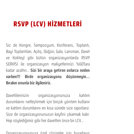
RSVP (LCV) HİZMETLERİ
Siz de Kongre, Sempozyum, Konferans, Toplantı,
Bayi Toplantıları, Açılış, Düğün, Gala, Lansman, Davet
ve Kokteyl gibi bütün organizasyonlarda RSVP
SERVİSİ ile organizasyon maliyetlerinizi %60'lara
kadar azaltın...
Sizi bir araya getiren onlarca neden
varken!!! Birde organizasyonu düşünmeyin...
Bırakın onunla biz ilgileniriz.
Davetlilerinizin organizasyonunuza katılım
durumlarını netleştirmek için birçok yöntem kullanır
ve katılım durumlarını en kısa sürede size raporlarız.
Size de organizasyonunuzun keyfini çıkarmak kalır.
Hep söylediğimiz gibi her davetten önce bir LCV...
Organizasyonunuza özel çözümler için buradayız