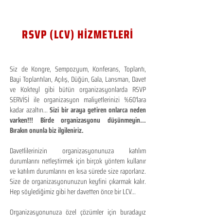
RSVP (LCV) HİZMETLERİ
Siz de Kongre, Sempozyum, Konferans, Toplantı,
Bayi Toplantıları, Açılış, Düğün, Gala, Lansman, Davet
ve Kokteyl gibi bütün organizasyonlarda RSVP
SERVİSİ ile organizasyon maliyetlerinizi %60'lara
kadar azaltın...
Sizi bir araya getiren onlarca neden
varken!!! Birde organizasyonu düşünmeyin...
Bırakın onunla biz ilgileniriz.
Davetlilerinizin organizasyonunuza katılım
durumlarını netleştirmek için birçok yöntem kullanır
ve katılım durumlarını en kısa sürede size raporlarız.
Size de organizasyonunuzun keyfini çıkarmak kalır.
Hep söylediğimiz gibi her davetten önce bir LCV...
Organizasyonunuza özel çözümler için buradayız