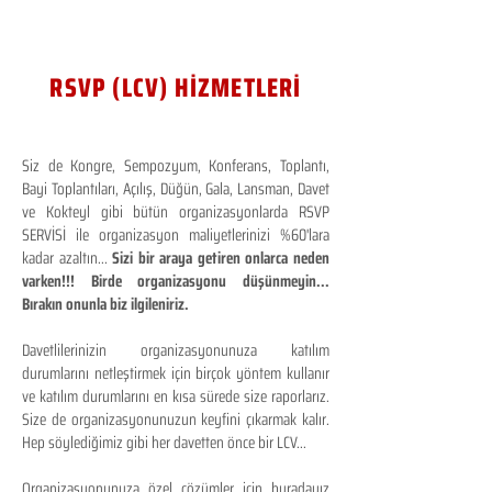
RSVP (LCV) HİZMETLERİ
Siz de Kongre, Sempozyum, Konferans, Toplantı,
Bayi Toplantıları, Açılış, Düğün, Gala, Lansman, Davet
ve Kokteyl gibi bütün organizasyonlarda RSVP
SERVİSİ ile organizasyon maliyetlerinizi %60'lara
kadar azaltın...
Sizi bir araya getiren onlarca neden
varken!!! Birde organizasyonu düşünmeyin...
Bırakın onunla biz ilgileniriz.
Davetlilerinizin organizasyonunuza katılım
durumlarını netleştirmek için birçok yöntem kullanır
ve katılım durumlarını en kısa sürede size raporlarız.
Size de organizasyonunuzun keyfini çıkarmak kalır.
Hep söylediğimiz gibi her davetten önce bir LCV...
Organizasyonunuza özel çözümler için buradayız