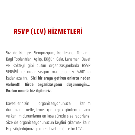
RSVP (LCV) HİZMETLERİ
Siz de Kongre, Sempozyum, Konferans, Toplantı,
Bayi Toplantıları, Açılış, Düğün, Gala, Lansman, Davet
ve Kokteyl gibi bütün organizasyonlarda RSVP
SERVİSİ ile organizasyon maliyetlerinizi %60'lara
kadar azaltın...
Sizi bir araya getiren onlarca neden
varken!!! Birde organizasyonu düşünmeyin...
Bırakın onunla biz ilgileniriz.
Davetlilerinizin organizasyonunuza katılım
durumlarını netleştirmek için birçok yöntem kullanır
ve katılım durumlarını en kısa sürede size raporlarız.
Size de organizasyonunuzun keyfini çıkarmak kalır.
Hep söylediğimiz gibi her davetten önce bir LCV...