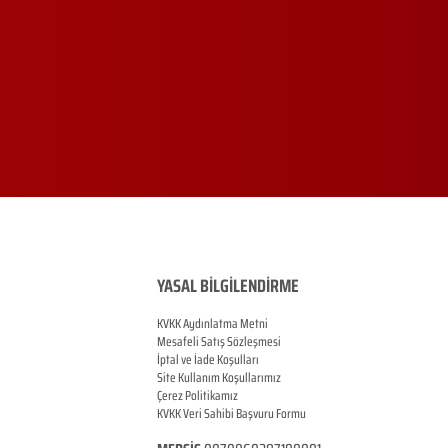
YASAL BİLGİLENDİRME
KVKK Aydınlatma Metni
Mesafeli Satış Sözleşmesi
İptal ve İade Koşulları
Site Kullanım Koşullarımız
Çerez Politikamız
KVKK Veri Sahibi Başvuru Formu