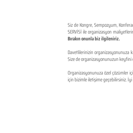
Siz de Kongre, Sempozyum, Konferans,
SERVİSİ ile organizasyon maliyetlerin
Bırakın onunla biz ilgileniriz.
Davetlilerinizin organizasyonunuza ka
Size de organizasyonunuzun keyfini çı
Organizasyonunuza özel çözümler için
için bizimle iletişime geçebilirsiniz. İyi