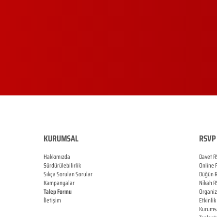
KURUMSAL
RSVP 
Hakkımızda
Davet R
Sürdürülebilirlik
Online
Sıkça Sorulan Sorular
Düğün
Kampanyalar
Nikah
R
Talep Formu
Organi
İletişim
Etkinlik
Blog
Kurums