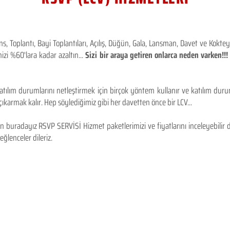
 Toplantı, Bayi Toplantıları, Açılış, Düğün, Gala, Lansman, Davet ve Kokt
izi %60'lara kadar azaltın...
Sizi bir araya getiren onlarca neden varken!
tılım durumlarını netleştirmek için birçok yöntem kullanır ve katılım durum
karmak kalır. Hep söylediğimiz gibi her davetten önce bir LCV...
 buradayız RSVP SERVİSİ Hizmet paketlerimizi ve fiyatlarını inceleyebilir d
 eğlenceler dileriz.