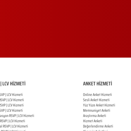
| LCV HİZMETİ
ANKET HİZMETİ
SVP | LCV Hizmeti
Online Anket Hizmeti
RSVP |
LCV Hizmeti
Sesli Anket Hizmeti
RSVP |
LCV Hizmeti
Yüz Yüze Anket Hizmeti
SVP |
LCV Hizmeti
Memnuniyet Anketi
zasyon
RSVP |
LCV Hizmeti
Araştırma Anketi
RSVP |
LCV Hizmeti
Hizmet Anketi
al
RSVP |
LCV Hizmeti
Değerlendirme Anketi