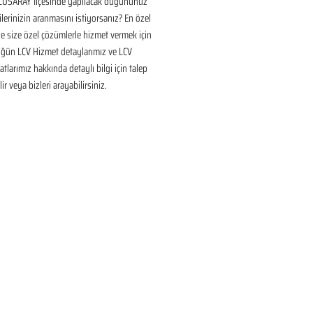
USARAY İlçesinde yapılacak düğününüz 
ilerinizin aranmasını istiyorsanız? En özel 
 size özel çözümlerle hizmet vermek için 
üğün LCV Hizmet detaylarımız ve LCV 
tlarımız hakkında detaylı bilgi için talep 
ir veya bizleri arayabilirsiniz.