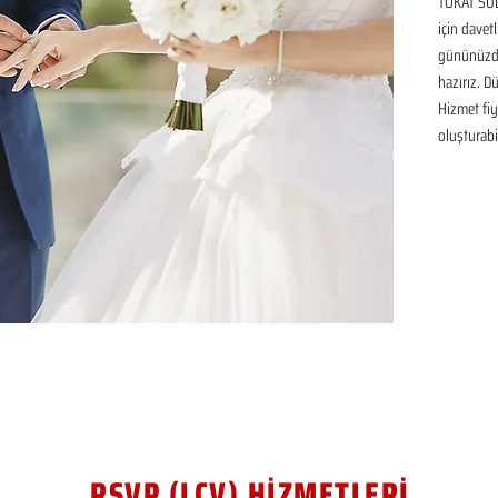
TOKAT SUL
için davetl
gününüzde
hazırız. D
Hizmet fiya
oluşturabil
RSVP (LCV) HİZMETLERİ