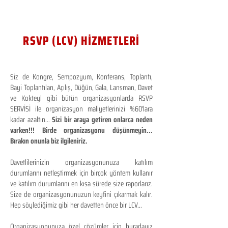
RSVP (LCV) HİZMETLERİ
Siz de Kongre, Sempozyum, Konferans, Toplantı,
Bayi Toplantıları, Açılış, Düğün, Gala, Lansman, Davet
ve Kokteyl gibi bütün organizasyonlarda RSVP
SERVİSİ ile organizasyon maliyetlerinizi %60'lara
kadar azaltın...
Sizi bir araya getiren onlarca neden
varken!!! Birde organizasyonu düşünmeyin...
Bırakın onunla biz ilgileniriz.
Davetlilerinizin organizasyonunuza katılım
durumlarını netleştirmek için birçok yöntem kullanır
ve katılım durumlarını en kısa sürede size raporlarız.
Size de organizasyonunuzun keyfini çıkarmak kalır.
Hep söylediğimiz gibi her davetten önce bir LCV...
Organizasyonunuza özel çözümler için buradayız