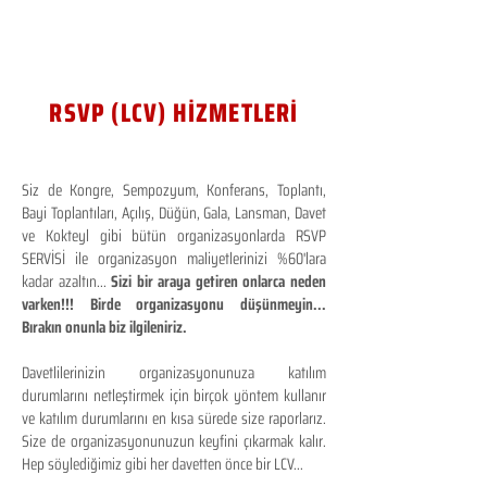
RSVP (LCV) HİZMETLERİ
Siz de Kongre, Sempozyum, Konferans, Toplantı,
Bayi Toplantıları, Açılış, Düğün, Gala, Lansman, Davet
ve Kokteyl gibi bütün organizasyonlarda RSVP
SERVİSİ ile organizasyon maliyetlerinizi %60'lara
kadar azaltın...
Sizi bir araya getiren onlarca neden
varken!!! Birde organizasyonu düşünmeyin...
Bırakın onunla biz ilgileniriz.
Davetlilerinizin organizasyonunuza katılım
durumlarını netleştirmek için birçok yöntem kullanır
ve katılım durumlarını en kısa sürede size raporlarız.
Size de organizasyonunuzun keyfini çıkarmak kalır.
Hep söylediğimiz gibi her davetten önce bir LCV...