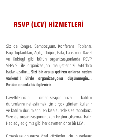
RSVP (LCV) HİZMETLERİ
Siz de Kongre, Sempozyum, Konferans, Toplantı,
Bayi Toplantıları, Açılış, Düğün, Gala, Lansman, Davet
ve Kokteyl gibi bütün organizasyonlarda RSVP
SERVİSİ ile organizasyon maliyetlerinizi %60'lara
kadar azaltın...
Sizi bir araya getiren onlarca neden
varken!!! Birde organizasyonu düşünmeyin...
Bırakın onunla biz ilgileniriz.
Davetlilerinizin organizasyonunuza katılım
durumlarını netleştirmek için birçok yöntem kullanır
ve katılım durumlarını en kısa sürede size raporlarız.
Size de organizasyonunuzun keyfini çıkarmak kalır.
Hep söylediğimiz gibi her davetten önce bir LCV...
Organizasyonunuza özel çözümler için buradayız