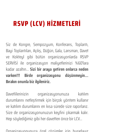
RSVP (LCV) HİZMETLERİ
Siz de Kongre, Sempozyum, Konferans, Toplantı,
Bayi Toplantıları, Açılış, Düğün, Gala, Lansman, Davet
ve Kokteyl gibi bütün organizasyonlarda RSVP
SERVİSİ ile organizasyon maliyetlerinizi %60'lara
kadar azaltın...
Sizi bir araya getiren onlarca neden
varken!!! Birde organizasyonu düşünmeyin...
Bırakın onunla biz ilgileniriz.
Davetlilerinizin organizasyonunuza katılım
durumlarını netleştirmek için birçok yöntem kullanır
ve katılım durumlarını en kısa sürede size raporlarız.
Size de organizasyonunuzun keyfini çıkarmak kalır.
Hep söylediğimiz gibi her davetten önce bir LCV...
Organizasyonunuza özel çözümler için buradayız