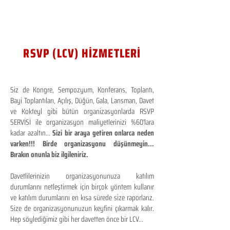
RSVP (LCV) HİZMETLERİ
Siz de Kongre, Sempozyum, Konferans, Toplantı,
Bayi Toplantıları, Açılış, Düğün, Gala, Lansman, Davet
ve Kokteyl gibi bütün organizasyonlarda RSVP
SERVİSİ ile organizasyon maliyetlerinizi %60'lara
kadar azaltın...
Sizi bir araya getiren onlarca neden
varken!!! Birde organizasyonu düşünmeyin...
Bırakın onunla biz ilgileniriz.
Davetlilerinizin organizasyonunuza katılım
durumlarını netleştirmek için birçok yöntem kullanır
ve katılım durumlarını en kısa sürede size raporlarız.
Size de organizasyonunuzun keyfini çıkarmak kalır.
Hep söylediğimiz gibi her davetten önce bir LCV...