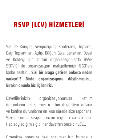
RSVP (LCV) HİZMETLERİ
Siz de Kongre, Sempozyum, Konferans, Toplantı,
Bayi Toplantıları, Açılış, Düğün, Gala, Lansman, Davet
ve Kokteyl gibi bütün organizasyonlarda RSVP
SERVİSİ ile organizasyon maliyetlerinizi %60'lara
kadar azaltın...
Sizi bir araya getiren onlarca neden
varken!!! Birde organizasyonu düşünmeyin...
Bırakın onunla biz ilgileniriz.
Davetlilerinizin organizasyonunuza katılım
durumlarını netleştirmek için birçok yöntem kullanır
ve katılım durumlarını en kısa sürede size raporlarız.
Size de organizasyonunuzun keyfini çıkarmak kalır.
Hep söylediğimiz gibi her davetten önce bir LCV...
Organizasyonunuza özel çözümler için buradayız