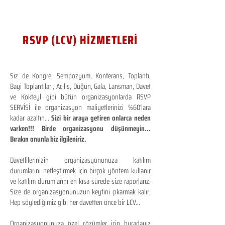
RSVP (LCV) HİZMETLERİ
Siz de Kongre, Sempozyum, Konferans, Toplantı,
Bayi Toplantıları, Açılış, Düğün, Gala, Lansman, Davet
ve Kokteyl gibi bütün organizasyonlarda RSVP
SERVİSİ ile organizasyon maliyetlerinizi %60'lara
kadar azaltın...
Sizi bir araya getiren onlarca neden
varken!!! Birde organizasyonu düşünmeyin...
Bırakın onunla biz ilgileniriz.
Davetlilerinizin organizasyonunuza katılım
durumlarını netleştirmek için birçok yöntem kullanır
ve katılım durumlarını en kısa sürede size raporlarız.
Size de organizasyonunuzun keyfini çıkarmak kalır.
Hep söylediğimiz gibi her davetten önce bir LCV...
Organizasyonunuza özel çözümler için buradayız