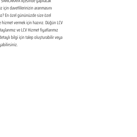
SARICAKAYA İlçesinde yapılacak 
için davetlilerinizin aranmasını 
ız? En özel gününüzde size özel 
 hizmet vermek için hazırız. Düğün LCV 
aylarımız ve LCV Hizmet fiyatlarımız 
taylı bilgi için talep oluşturabilir veya 
yabilirsiniz.