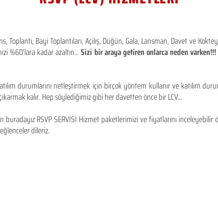
 Toplantı, Bayi Toplantıları, Açılış, Düğün, Gala, Lansman, Davet ve Kokt
izi %60'lara kadar azaltın...
Sizi bir araya getiren onlarca neden varken!
tılım durumlarını netleştirmek için birçok yöntem kullanır ve katılım durum
karmak kalır. Hep söylediğimiz gibi her davetten önce bir LCV...
 buradayız RSVP SERVİSİ Hizmet paketlerimizi ve fiyatlarını inceleyebilir d
 eğlenceler dileriz.