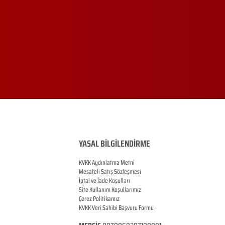
YASAL BİLGİLENDİRME
KVKK Aydınlatma Metni
Mesafeli Satış Sözleşmesi
İptal ve İade Koşulları
Site Kullanım Koşullarımız
Çerez Politikamız
KVKK Veri Sahibi Başvuru Formu