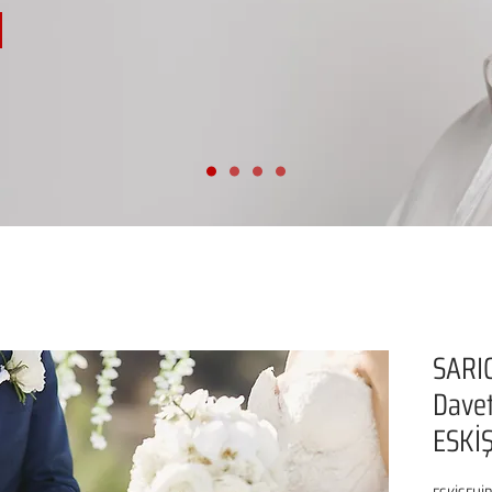
SARI
Davet
ESKİ