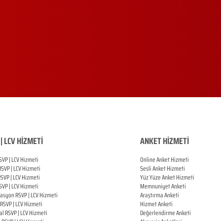
| LCV HİZMETİ
ANKET HİZMETİ
SVP | LCV Hizmeti
Online Anket Hizmeti
RSVP |
LCV Hizmeti
Sesli Anket Hizmeti
RSVP |
LCV Hizmeti
Yüz Yüze Anket Hizmeti
SVP |
LCV Hizmeti
Memnuniyet Anketi
zasyon
RSVP |
LCV Hizmeti
Araştırma Anketi
RSVP |
LCV Hizmeti
Hizmet Anketi
al
RSVP |
LCV Hizmeti
Değerlendirme Anketi