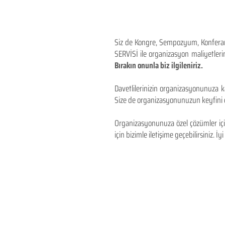
Siz de Kongre, Sempozyum, Konferans,
SERVİSİ ile organizasyon maliyetlerin
Bırakın onunla biz ilgileniriz.
Davetlilerinizin organizasyonunuza ka
Size de organizasyonunuzun keyfini çı
Organizasyonunuza özel çözümler için
için bizimle iletişime geçebilirsiniz. İyi