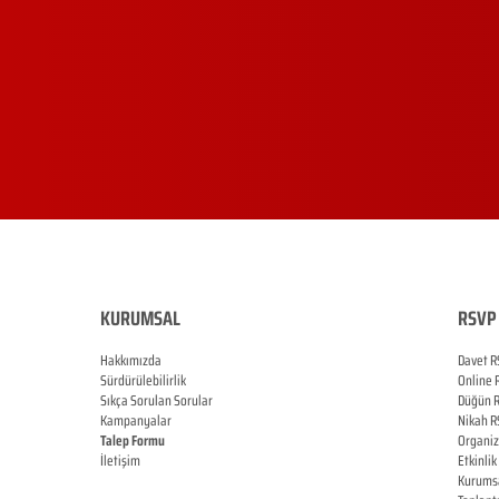
KURUMSAL
RSVP 
Hakkımızda
Davet R
Sürdürülebilirlik
Online
Sıkça Sorulan Sorular
Düğün
Kampanyalar
Nikah
R
Talep Formu
Organi
İletişim
Etkinlik
Blog
Kurums