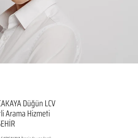
CAKAYA Düğün LCV
li Arama Hizmeti
ŞEHİR