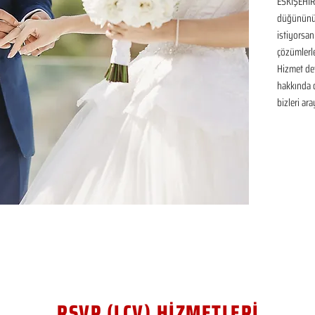
ESKİŞEHİR 
düğününüz 
istiyorsan
çözümlerle
Hizmet det
hakkında de
bizleri ara
RSVP (LCV) HİZMETLERİ