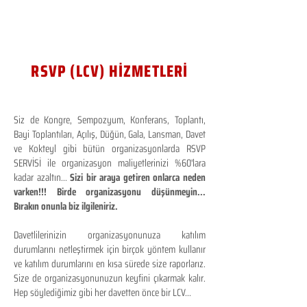
RSVP (LCV) HİZMETLERİ
Siz de Kongre, Sempozyum, Konferans, Toplantı,
Bayi Toplantıları, Açılış, Düğün, Gala, Lansman, Davet
ve Kokteyl gibi bütün organizasyonlarda RSVP
SERVİSİ ile organizasyon maliyetlerinizi %60'lara
kadar azaltın...
Sizi bir araya getiren onlarca neden
varken!!! Birde organizasyonu düşünmeyin...
Bırakın onunla biz ilgileniriz.
Davetlilerinizin organizasyonunuza katılım
durumlarını netleştirmek için birçok yöntem kullanır
ve katılım durumlarını en kısa sürede size raporlarız.
Size de organizasyonunuzun keyfini çıkarmak kalır.
Hep söylediğimiz gibi her davetten önce bir LCV...