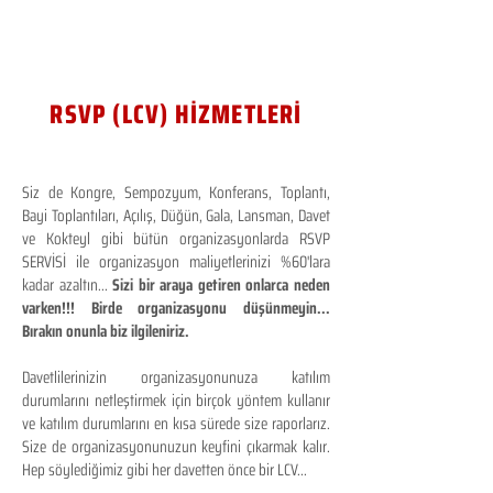
RSVP (LCV) HİZMETLERİ
Siz de Kongre, Sempozyum, Konferans, Toplantı,
Bayi Toplantıları, Açılış, Düğün, Gala, Lansman, Davet
ve Kokteyl gibi bütün organizasyonlarda RSVP
SERVİSİ ile organizasyon maliyetlerinizi %60'lara
kadar azaltın...
Sizi bir araya getiren onlarca neden
varken!!! Birde organizasyonu düşünmeyin...
Bırakın onunla biz ilgileniriz.
Davetlilerinizin organizasyonunuza katılım
durumlarını netleştirmek için birçok yöntem kullanır
ve katılım durumlarını en kısa sürede size raporlarız.
Size de organizasyonunuzun keyfini çıkarmak kalır.
Hep söylediğimiz gibi her davetten önce bir LCV...