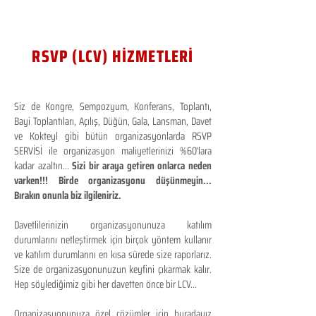
RSVP (LCV) HİZMETLERİ
Siz de Kongre, Sempozyum, Konferans, Toplantı,
Bayi Toplantıları, Açılış, Düğün, Gala, Lansman, Davet
ve Kokteyl gibi bütün organizasyonlarda RSVP
SERVİSİ ile organizasyon maliyetlerinizi %60'lara
kadar azaltın...
Sizi bir araya getiren onlarca neden
varken!!! Birde organizasyonu düşünmeyin...
Bırakın onunla biz ilgileniriz.
Davetlilerinizin organizasyonunuza katılım
durumlarını netleştirmek için birçok yöntem kullanır
ve katılım durumlarını en kısa sürede size raporlarız.
Size de organizasyonunuzun keyfini çıkarmak kalır.
Hep söylediğimiz gibi her davetten önce bir LCV...
Organizasyonunuza özel çözümler için buradayız