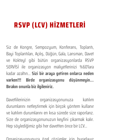
RSVP (LCV) HİZMETLERİ
Siz de Kongre, Sempozyum, Konferans, Toplantı,
Bayi Toplantıları, Açılış, Düğün, Gala, Lansman, Davet
ve Kokteyl gibi bütün organizasyonlarda RSVP
SERVİSİ ile organizasyon maliyetlerinizi %60'lara
kadar azaltın...
Sizi bir araya getiren onlarca neden
varken!!! Birde organizasyonu düşünmeyin...
Bırakın onunla biz ilgileniriz.
Davetlilerinizin organizasyonunuza katılım
durumlarını netleştirmek için birçok yöntem kullanır
ve katılım durumlarını en kısa sürede size raporlarız.
Size de organizasyonunuzun keyfini çıkarmak kalır.
Hep söylediğimiz gibi her davetten önce bir LCV...
Organizasyonunuza özel çözümler için buradayız