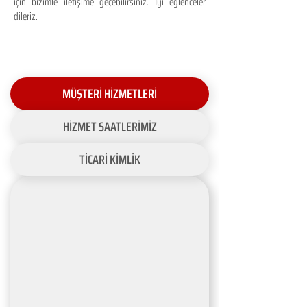
için bizimle iletişime geçebilirsiniz. İyi eğlenceler
dileriz.
MÜŞTERİ HİZMETLERİ
HİZMET SAATLERİMİZ
TİCARİ KİMLİK