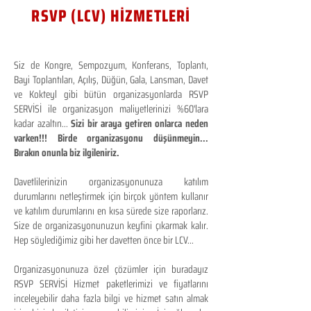
RSVP (LCV) HİZMETLERİ
Siz de Kongre, Sempozyum, Konferans, Toplantı,
Bayi Toplantıları, Açılış, Düğün, Gala, Lansman, Davet
ve Kokteyl gibi bütün organizasyonlarda RSVP
SERVİSİ ile organizasyon maliyetlerinizi %60'lara
kadar azaltın...
Sizi bir araya getiren onlarca neden
varken!!! Birde organizasyonu düşünmeyin...
Bırakın onunla biz ilgileniriz.
Davetlilerinizin organizasyonunuza katılım
durumlarını netleştirmek için birçok yöntem kullanır
ve katılım durumlarını en kısa sürede size raporlarız.
Size de organizasyonunuzun keyfini çıkarmak kalır.
Hep söylediğimiz gibi her davetten önce bir LCV...
Organizasyonunuza özel çözümler için buradayız
RSVP SERVİSİ Hizmet paketlerimizi ve fiyatlarını
inceleyebilir daha fazla bilgi ve hizmet satın almak