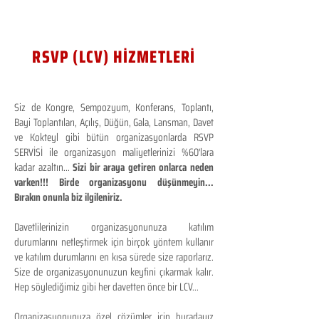
RSVP (LCV) HİZMETLERİ
Siz de Kongre, Sempozyum, Konferans, Toplantı,
Bayi Toplantıları, Açılış, Düğün, Gala, Lansman, Davet
ve Kokteyl gibi bütün organizasyonlarda RSVP
SERVİSİ ile organizasyon maliyetlerinizi %60'lara
kadar azaltın...
Sizi bir araya getiren onlarca neden
varken!!! Birde organizasyonu düşünmeyin...
Bırakın onunla biz ilgileniriz.
Davetlilerinizin organizasyonunuza katılım
durumlarını netleştirmek için birçok yöntem kullanır
ve katılım durumlarını en kısa sürede size raporlarız.
Size de organizasyonunuzun keyfini çıkarmak kalır.
Hep söylediğimiz gibi her davetten önce bir LCV...
Organizasyonunuza özel çözümler için buradayız