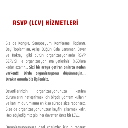
RSVP (LCV) HİZMETLERİ
Siz de Kongre, Sempozyum, Konferans, Toplantı,
Bayi Toplantıları, Açılış, Düğün, Gala, Lansman, Davet
ve Kokteyl gibi bütün organizasyonlarda RSVP
SERVİSİ ile organizasyon maliyetlerinizi %60'lara
kadar azaltın...
Sizi bir araya getiren onlarca neden
varken!!! Birde organizasyonu düşünmeyin...
Bırakın onunla biz ilgileniriz.
Davetlilerinizin organizasyonunuza katılım
durumlarını netleştirmek için birçok yöntem kullanır
ve katılım durumlarını en kısa sürede size raporlarız.
Size de organizasyonunuzun keyfini çıkarmak kalır.
Hep söylediğimiz gibi her davetten önce bir LCV...
Organizasyonunuza özel çözümler için buradayız