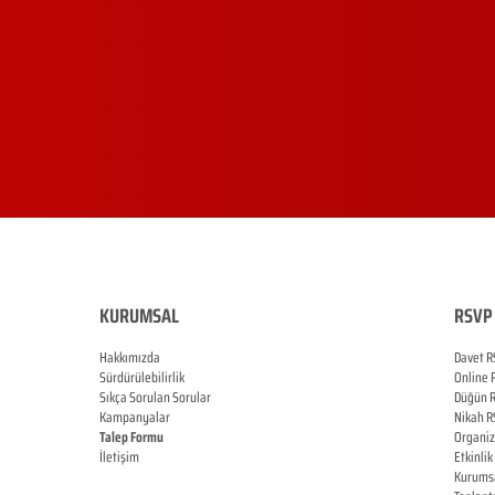
KURUMSAL
RSVP 
Hakkımızda
Davet R
Sürdürülebilirlik
Online
Sıkça Sorulan Sorular
Düğün
Kampanyalar
Nikah
R
Talep Formu
Organi
İletişim
Etkinlik
Blog
Kurums