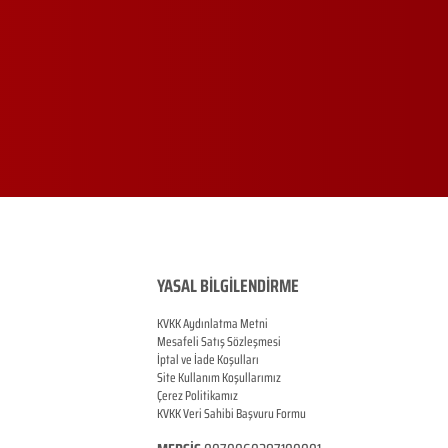
YASAL BİLGİLENDİRME
KVKK Aydınlatma Metni
Mesafeli Satış Sözleşmesi
İptal ve İade Koşulları
Site Kullanım Koşullarımız
Çerez Politikamız
KVKK Veri Sahibi Başvuru Formu