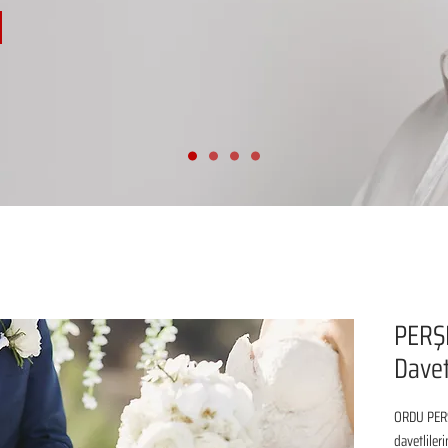
PERŞ
Davet
ORDU PERŞ
davetliler