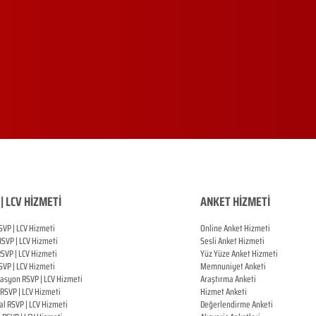
| LCV HİZMETİ
ANKET HİZMETİ
SVP | LCV Hizmeti
Online Anket Hizmeti
RSVP |
LCV Hizmeti
Sesli Anket Hizmeti
RSVP |
LCV Hizmeti
Yüz Yüze Anket Hizmeti
SVP |
LCV Hizmeti
Memnuniyet Anketi
zasyon
RSVP |
LCV Hizmeti
Araştırma Anketi
RSVP |
LCV Hizmeti
Hizmet Anketi
al
RSVP |
LCV Hizmeti
Değerlendirme Anketi