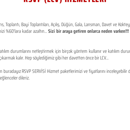
 Toplantı, Bayi Toplantıları, Açılış, Düğün, Gala, Lansman, Davet ve Kokt
izi %60'lara kadar azaltın...
Sizi bir araya getiren onlarca neden varken!
tılım durumlarını netleştirmek için birçok yöntem kullanır ve katılım durum
karmak kalır. Hep söylediğimiz gibi her davetten önce bir LCV...
 buradayız RSVP SERVİSİ Hizmet paketlerimizi ve fiyatlarını inceleyebilir d
 eğlenceler dileriz.