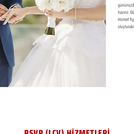
gününüzde
hazırız. D
Hizmet fiya
oluşturabil
RSVP (LCV) HİZMETLERİ