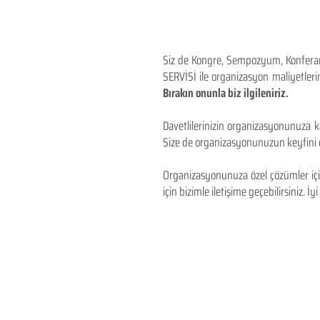
Siz de Kongre, Sempozyum, Konferans,
SERVİSİ ile organizasyon maliyetlerin
Bırakın onunla biz ilgileniriz.
Davetlilerinizin organizasyonunuza ka
Size de organizasyonunuzun keyfini çı
Organizasyonunuza özel çözümler için
için bizimle iletişime geçebilirsiniz. İyi