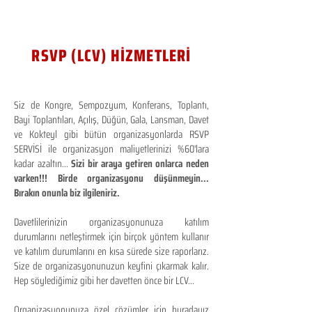
RSVP (LCV) HİZMETLERİ
Siz de Kongre, Sempozyum, Konferans, Toplantı,
Bayi Toplantıları, Açılış, Düğün, Gala, Lansman, Davet
ve Kokteyl gibi bütün organizasyonlarda RSVP
SERVİSİ ile organizasyon maliyetlerinizi %60'lara
kadar azaltın...
Sizi bir araya getiren onlarca neden
varken!!! Birde organizasyonu düşünmeyin...
Bırakın onunla biz ilgileniriz.
Davetlilerinizin organizasyonunuza katılım
durumlarını netleştirmek için birçok yöntem kullanır
ve katılım durumlarını en kısa sürede size raporlarız.
Size de organizasyonunuzun keyfini çıkarmak kalır.
Hep söylediğimiz gibi her davetten önce bir LCV...
Organizasyonunuza özel çözümler için buradayız