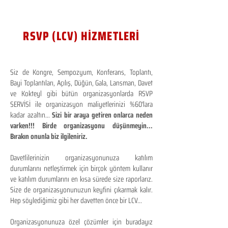
RSVP (LCV) HİZMETLERİ
Siz de Kongre, Sempozyum, Konferans, Toplantı,
Bayi Toplantıları, Açılış, Düğün, Gala, Lansman, Davet
ve Kokteyl gibi bütün organizasyonlarda RSVP
SERVİSİ ile organizasyon maliyetlerinizi %60'lara
kadar azaltın...
Sizi bir araya getiren onlarca neden
varken!!! Birde organizasyonu düşünmeyin...
Bırakın onunla biz ilgileniriz.
Davetlilerinizin organizasyonunuza katılım
durumlarını netleştirmek için birçok yöntem kullanır
ve katılım durumlarını en kısa sürede size raporlarız.
Size de organizasyonunuzun keyfini çıkarmak kalır.
Hep söylediğimiz gibi her davetten önce bir LCV...
Organizasyonunuza özel çözümler için buradayız