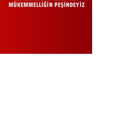
MÜKEMMELLİĞİN PEŞİNDEYİZ
KURUMSAL
Hakkımızda
Sürdürülebilirlik
Sıkça Sorulan Sorular
Kampanyalar
Talep Formu
İletişim
Blog