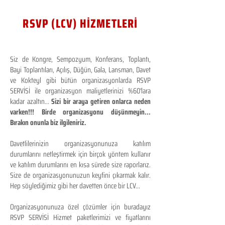
RSVP (LCV) HİZMETLERİ
Siz de Kongre, Sempozyum, Konferans, Toplantı,
Bayi Toplantıları, Açılış, Düğün, Gala, Lansman, Davet
ve Kokteyl gibi bütün organizasyonlarda RSVP
SERVİSİ ile organizasyon maliyetlerinizi %60'lara
kadar azaltın...
Sizi bir araya getiren onlarca neden
varken!!! Birde organizasyonu düşünmeyin...
Bırakın onunla biz ilgileniriz.
Davetlilerinizin organizasyonunuza katılım
durumlarını netleştirmek için birçok yöntem kullanır
ve katılım durumlarını en kısa sürede size raporlarız.
Size de organizasyonunuzun keyfini çıkarmak kalır.
Hep söylediğimiz gibi her davetten önce bir LCV...
Organizasyonunuza özel çözümler için buradayız
RSVP SERVİSİ Hizmet paketlerimizi ve fiyatlarını