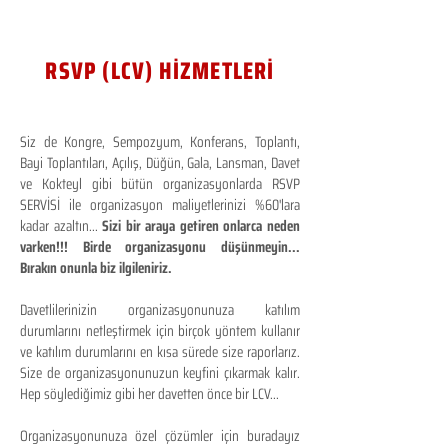
RSVP (LCV) HİZMETLERİ
Siz de Kongre, Sempozyum, Konferans, Toplantı,
Bayi Toplantıları, Açılış, Düğün, Gala, Lansman, Davet
ve Kokteyl gibi bütün organizasyonlarda RSVP
SERVİSİ ile organizasyon maliyetlerinizi %60'lara
kadar azaltın...
Sizi bir araya getiren onlarca neden
varken!!! Birde organizasyonu düşünmeyin...
Bırakın onunla biz ilgileniriz.
Davetlilerinizin organizasyonunuza katılım
durumlarını netleştirmek için birçok yöntem kullanır
ve katılım durumlarını en kısa sürede size raporlarız.
Size de organizasyonunuzun keyfini çıkarmak kalır.
Hep söylediğimiz gibi her davetten önce bir LCV...
Organizasyonunuza özel çözümler için buradayız