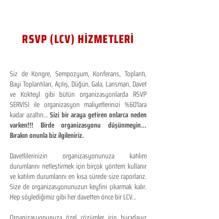
RSVP (LCV) HİZMETLERİ
Siz de Kongre, Sempozyum, Konferans, Toplantı,
Bayi Toplantıları, Açılış, Düğün, Gala, Lansman, Davet
ve Kokteyl gibi bütün organizasyonlarda RSVP
SERVİSİ ile organizasyon maliyetlerinizi %60'lara
kadar azaltın...
Sizi bir araya getiren onlarca neden
varken!!! Birde organizasyonu düşünmeyin...
Bırakın onunla biz ilgileniriz.
Davetlilerinizin organizasyonunuza katılım
durumlarını netleştirmek için birçok yöntem kullanır
ve katılım durumlarını en kısa sürede size raporlarız.
Size de organizasyonunuzun keyfini çıkarmak kalır.
Hep söylediğimiz gibi her davetten önce bir LCV...
Organizasyonunuza özel çözümler için buradayız