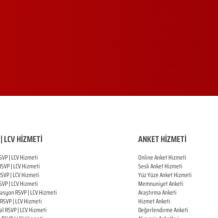
| LCV HİZMETİ
ANKET HİZMETİ
SVP | LCV Hizmeti
Online Anket Hizmeti
RSVP |
LCV Hizmeti
Sesli Anket Hizmeti
RSVP |
LCV Hizmeti
Yüz Yüze Anket Hizmeti
SVP |
LCV Hizmeti
Memnuniyet Anketi
zasyon
RSVP |
LCV Hizmeti
Araştırma Anketi
RSVP |
LCV Hizmeti
Hizmet Anketi
al
RSVP |
LCV Hizmeti
Değerlendirme Anketi