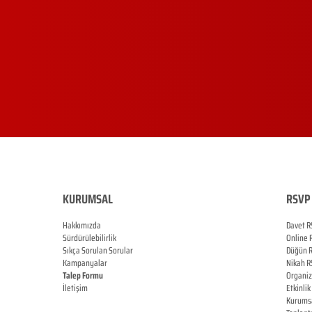
KURUMSAL
RSVP 
Hakkımızda
Davet R
Sürdürülebilirlik
Online
Sıkça Sorulan Sorular
Düğün
Kampanyalar
Nikah
R
Talep Formu
Organi
İletişim
Etkinlik
Blog
Kurums