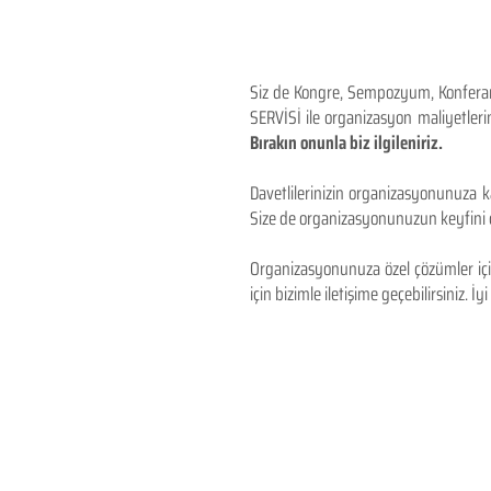
Siz de Kongre, Sempozyum, Konferans,
SERVİSİ ile organizasyon maliyetlerin
Bırakın onunla biz ilgileniriz.
Davetlilerinizin organizasyonunuza ka
Size de organizasyonunuzun keyfini çı
Organizasyonunuza özel çözümler için
için bizimle iletişime geçebilirsiniz. İyi