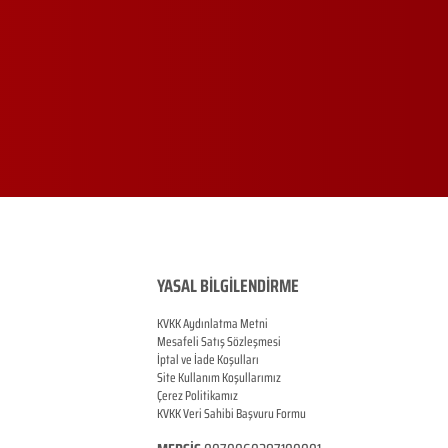
YASAL BİLGİLENDİRME
KVKK Aydınlatma Metni
Mesafeli Satış Sözleşmesi
İptal ve İade Koşulları
Site Kullanım Koşullarımız
Çerez Politikamız
KVKK Veri Sahibi Başvuru Formu