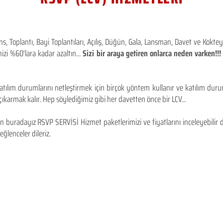
 Toplantı, Bayi Toplantıları, Açılış, Düğün, Gala, Lansman, Davet ve Kokt
izi %60'lara kadar azaltın...
Sizi bir araya getiren onlarca neden varken!
tılım durumlarını netleştirmek için birçok yöntem kullanır ve katılım durum
karmak kalır. Hep söylediğimiz gibi her davetten önce bir LCV...
 buradayız RSVP SERVİSİ Hizmet paketlerimizi ve fiyatlarını inceleyebilir d
 eğlenceler dileriz.