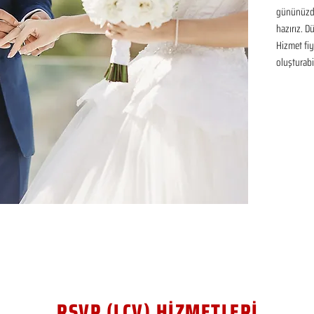
gününüzde
hazırız. D
Hizmet fiya
oluşturabil
RSVP (LCV) HİZMETLERİ