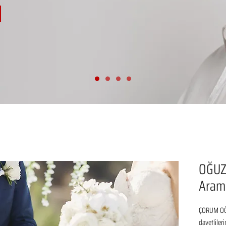
OĞUZ
Aram
ÇORUM OĞU
davetliler