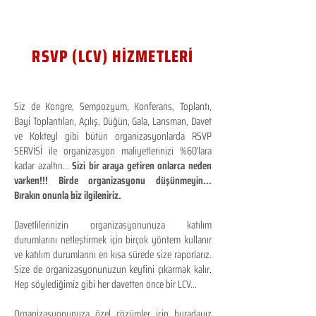
RSVP (LCV) HİZMETLERİ
Siz de Kongre, Sempozyum, Konferans, Toplantı,
Bayi Toplantıları, Açılış, Düğün, Gala, Lansman, Davet
ve Kokteyl gibi bütün organizasyonlarda RSVP
SERVİSİ ile organizasyon maliyetlerinizi %60'lara
kadar azaltın...
Sizi bir araya getiren onlarca neden
varken!!! Birde organizasyonu düşünmeyin...
Bırakın onunla biz ilgileniriz.
Davetlilerinizin organizasyonunuza katılım
durumlarını netleştirmek için birçok yöntem kullanır
ve katılım durumlarını en kısa sürede size raporlarız.
Size de organizasyonunuzun keyfini çıkarmak kalır.
Hep söylediğimiz gibi her davetten önce bir LCV...
Organizasyonunuza özel çözümler için buradayız